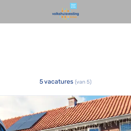
5 vacatures
(van 5)